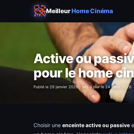
Meilleur
Home Cinéma
Active ou passi
pour le home ci
Publié le
29 janvier 2026
- Mis à jour le
24 juillet 2026
Choisir une
enceinte active ou passive
e