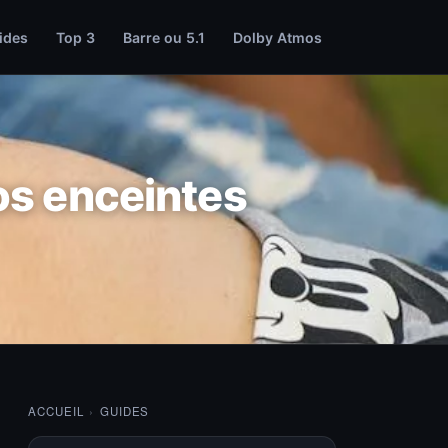
ides
Top 3
Barre ou 5.1
Dolby Atmos
os enceintes
ACCUEIL
›
GUIDES