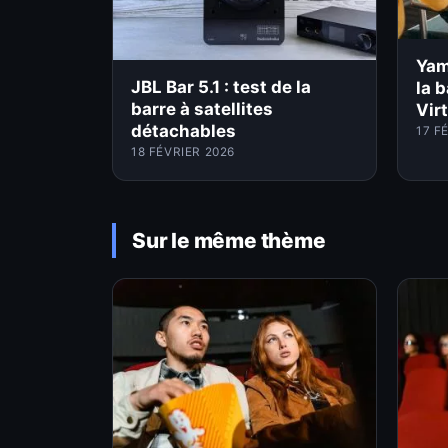
Yam
JBL Bar 5.1 : test de la
la 
barre à satellites
Vir
détachables
17 F
18 FÉVRIER 2026
Sur le même thème