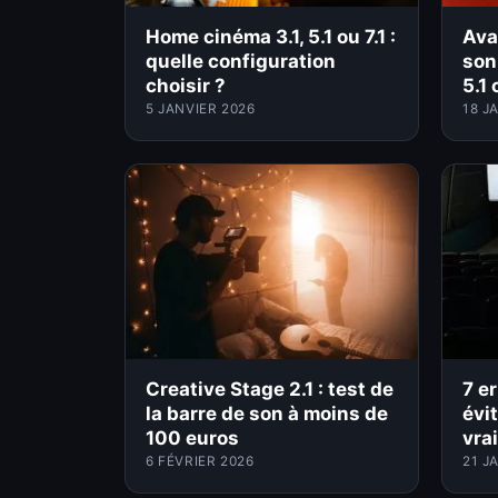
Home cinéma 3.1, 5.1 ou 7.1 :
Ava
quelle configuration
son
choisir ?
5.1
5 JANVIER 2026
18 J
Creative Stage 2.1 : test de
7 e
la barre de son à moins de
évi
100 euros
vra
6 FÉVRIER 2026
21 J