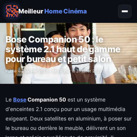
Meilleur
Home Cinéma
Bose Companion 50 : le
système 2.1 haut de gamme
pour bureau et petit salon
Publié le
7 janvier 2026
- Mis à jour le
31 juillet 2026
Le
Bose
Companion 50
est un système
d'enceintes 2.1 conçu pour un usage multimédia
exigeant. Deux satellites en aluminium, à poser sur
le bureau ou derrière le meuble, délivrent un son